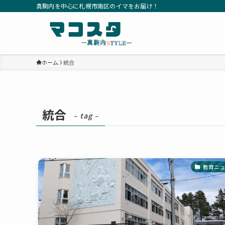
真駒内を中心に札幌市南区のイマをお届け！
ホーム
統合
統合
– tag –
教育ニュ