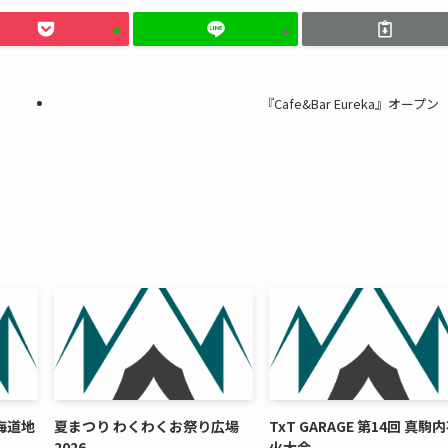
『Cafe&Bar Eureka』オープン
北海道地
夏まつり わくわくお祭り広場
TxT GARAGE 第14回 真駒
2026
火大会