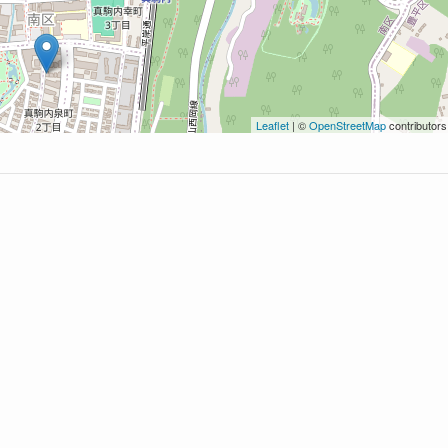
Leaflet
| ©
OpenStreetMap
contributors