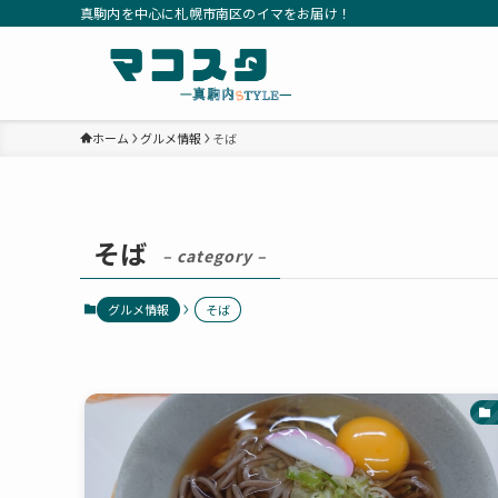
真駒内を中心に札幌市南区のイマをお届け！
ホーム
グルメ情報
そば
そば
– category –
グルメ情報
そば