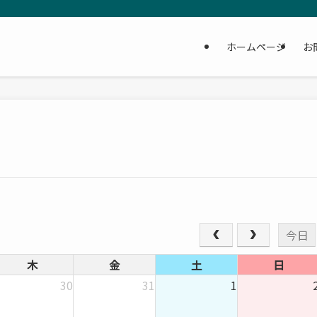
ホームページ
お
今日
木
金
土
日
30
31
1