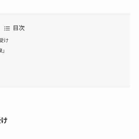
目次
受け
泉」
受け