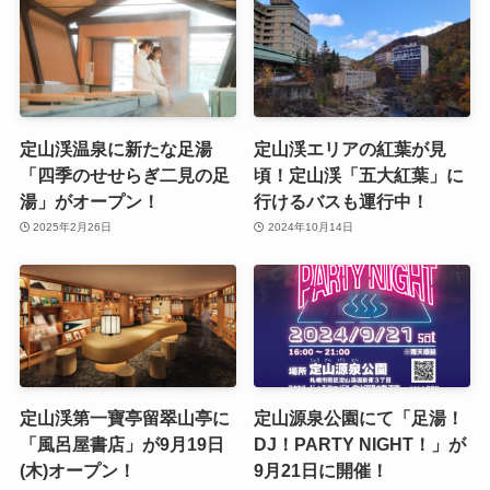
定山渓温泉に新たな足湯
定山渓エリアの紅葉が見
「四季のせせらぎ二見の足
頃！定山渓「五大紅葉」に
湯」がオープン！
行けるバスも運行中！
2025年2月26日
2024年10月14日
定山渓第一寶亭留翠山亭に
定山源泉公園にて「足湯！
「風呂屋書店」が9月19日
DJ！PARTY NIGHT！」が
(木)オープン！
9月21日に開催！