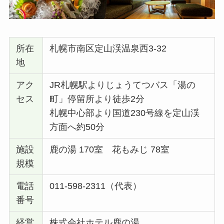
所在
札幌市南区定山渓温泉西3-32
地
アク
JR札幌駅よりじょうてつバス「湯の
セス
町」停留所より徒歩2分
札幌中心部より国道230号線を定山渓
方面へ約50分
施設
鹿の湯 170室 花もみじ 78室
規模
電話
011-598-2311（代表）
番号
経営
株式会社ホテル鹿の湯