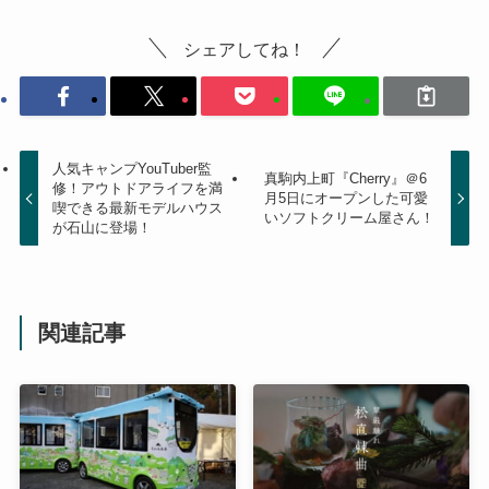
シェアしてね！
人気キャンプYouTuber監
真駒内上町『Cherry』＠6
修！アウトドアライフを満
月5日にオープンした可愛
喫できる最新モデルハウス
いソフトクリーム屋さん！
が石山に登場！
関連記事