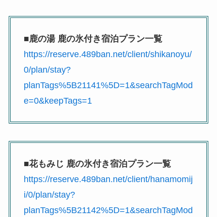
■鹿の湯 鹿の氷付き宿泊プラン一覧
https://reserve.489ban.net/client/shikanoyu/
0/plan/stay?
planTags%5B21141%5D=1&searchTagMod
e=0&keepTags=1
■花もみじ 鹿の氷付き宿泊プラン一覧
https://reserve.489ban.net/client/hanamomij
i/0/plan/stay?
planTags%5B21142%5D=1&searchTagMod