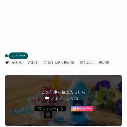
スイーツ
かき氷
定山渓
定山渓ホテル鹿の湯
花もみじ
鹿の湯
この記事が気に入ったら
フォローしてね！
Follow Me