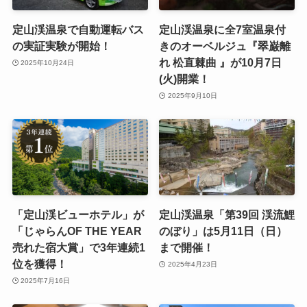
定山渓温泉で自動運転バス
定山渓温泉に全7室温泉付
の実証実験が開始！
きのオーベルジュ『翠巌離
れ 松直棘曲 』が10月7日
2025年10月24日
(火)開業！
2025年9月10日
「定山渓ビューホテル」が
定山渓温泉「第39回 渓流鯉
「じゃらんOF THE YEAR
のぼり」は5月11日（日）
売れた宿大賞」で3年連続1
まで開催！
位を獲得！
2025年4月23日
2025年7月16日