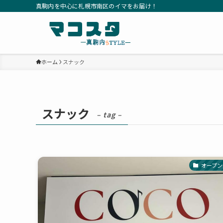
真駒内を中心に札幌市南区のイマをお届け！
ホーム
スナック
スナック
– tag –
オープン