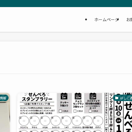
ホームページ
お
情報
はしご