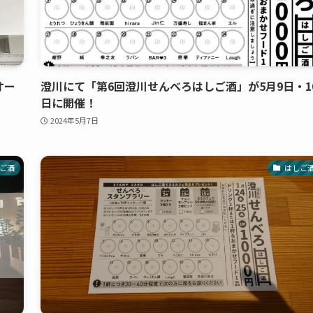
オー
澄川にて「第6回澄川せんべろはしご酒」が5月9日・1
日に開催！
2024年5月7日
ご酒
はしご