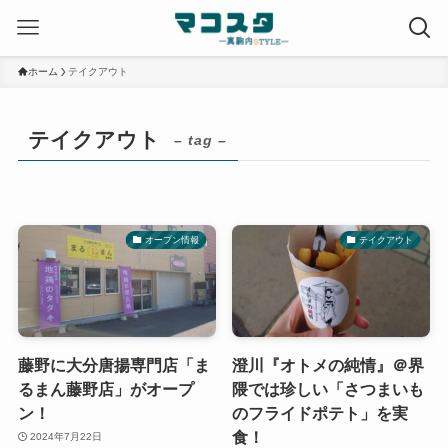
ホーム
テイクアウト
テイクアウト
– tag –
オープン情報
テイクアウト
藤野に大分唐揚専門店「ま
澄川『オトメの純情』＠界
るまん藤野店」がオープ
隈では珍しい「さつまいも
ン！
のフライドポテト」を実
食！
2024年7月22日