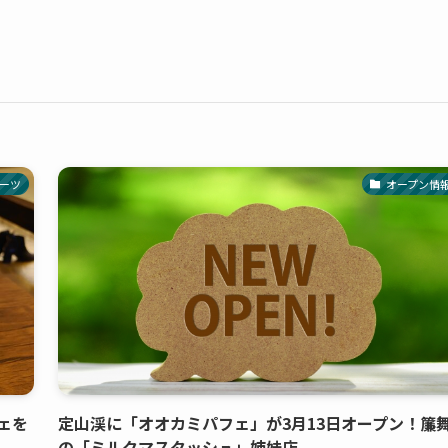
ーツ
オープン情
ェを
定山渓に「オオカミパフェ」が3月13日オープン！簾
の「ミルクマスタッシュ」姉妹店