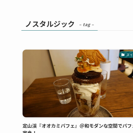
ノスタルジック
– tag –
スイ
定山渓『オオカミパフェ』＠和モダンな空間でパフ
実食！