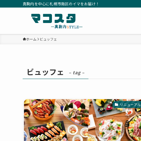
真駒内を中心に札幌市南区のイマをお届け！
ホーム
ビュッフェ
ビュッフェ
– tag –
リニューアル