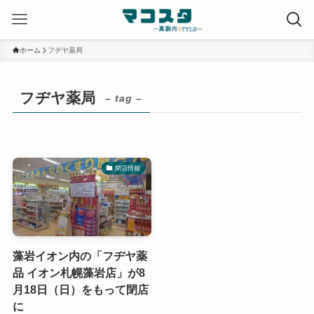
ホーム
フヂヤ薬局
フヂヤ薬局
– tag –
閉店情報
藻岩イオン内の「フヂヤ薬
品 イオン札幌藻岩店」が8
月18日（日）をもって閉店
に