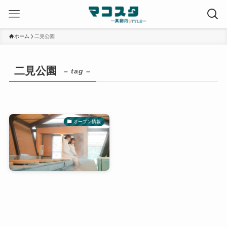
ホーム
二見公園
二見公園
– tag –
オープン情報