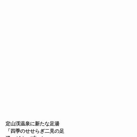
定山渓温泉に新たな足湯
「四季のせせらぎ二見の足