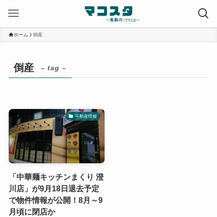
ホーム
倒産
倒産
– tag –
不動産情報
「中華麺キッチンまくり 澄
川店」が9月18日退去予定
で物件情報が公開！8月～9
月頃に閉店か