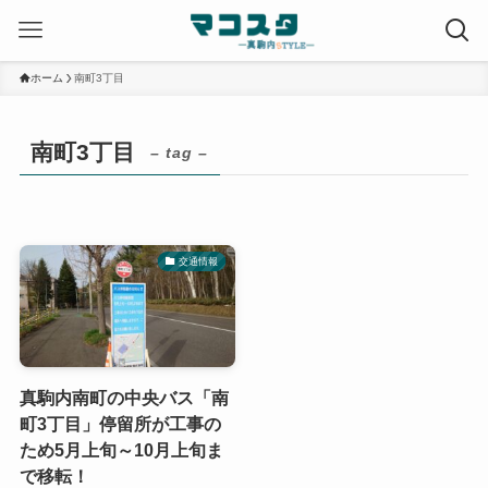
ホーム
南町3丁目
南町3丁目
– tag –
交通情報
真駒内南町の中央バス「南
町3丁目」停留所が工事の
ため5月上旬～10月上旬ま
で移転！