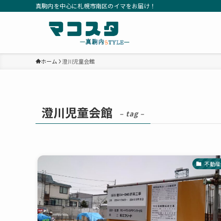
真駒内を中心に札幌市南区のイマをお届け！
ホーム
澄川児童会館
澄川児童会館
– tag –
不動産