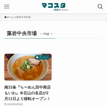
ホーム
藻岩中央市場
藻岩中央市場
– tag –
ラーメン
南33条『らーめん田中商店
もいわ』＠石山の名店が2
月11日より移転オープン！
2024年3月9日