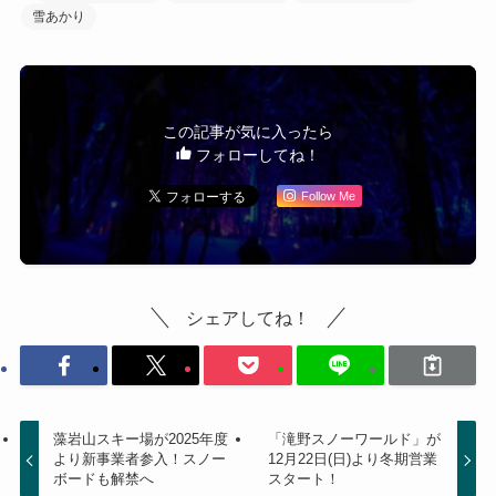
雪あかり
この記事が気に入ったら
フォローしてね！
Follow Me
シェアしてね！
藻岩山スキー場が2025年度
「滝野スノーワールド」が
より新事業者参入！スノー
12月22日(日)より冬期営業
ボードも解禁へ
スタート！