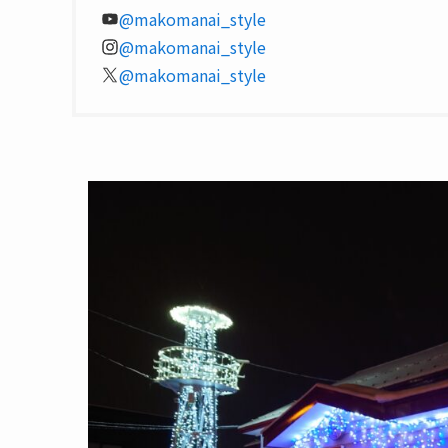
@makomanai_style
@makomanai_style
@makomanai_style