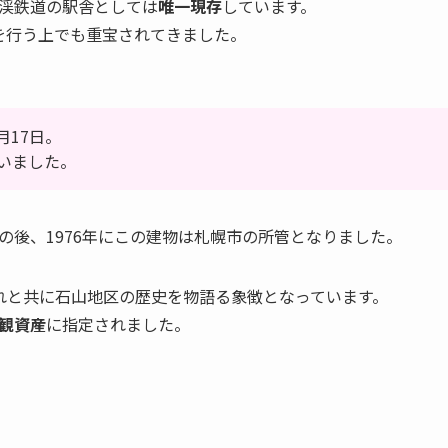
山渓鉄道の駅舎としては
唯一現存
しています。
を行う上でも重宝されてきました。
。
月17日。
いました。
その後、1976年にこの建物は札幌市の所管となりました。
れと共に石山地区の歴史を物語る象徴となっています。
観資産
に指定されました。