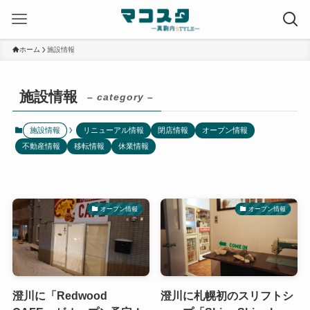
ホーム
施設情報
施設情報
– category –
施設情報
リニューアル情報
閉店情報
オープン情報
不動産情報
移転情報
休業情報
オープン情報
オープン情報
澄川に「Redwood
澄川に札幌初のスリフトシ