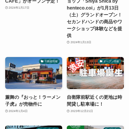
CAFE」がオープン予定！
ョップ「Shiya Shica by
henteco.coi」が1月13日
2024年1月17日
（土）グランドオープン！
セカンドハンドの商品やワ
ークショップ体験などを提
供
2024年1月13日
不動産情報
オープン情報
簾舞の『おっと！ラーメン
自衛隊前駅近くの更地は時
子虎』が売物件に
間貸し駐車場に！
2024年1月4日
2023年12月21日