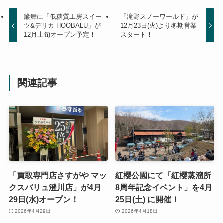
簾舞に「低糖質工房スイー
「滝野スノーワールド」が
ツ&デリカ HOOBALU」が
12月23日(火)より冬期営業
12月上旬オープン予定！
スタート！
関連記事
「買取専門店さすがや マッ
紅櫻公園にて「紅櫻蒸溜所
クスバリュ澄川店」が4月
8周年記念イベント」を4月
29日(水)オープン！
25日(土) に開催！
2026年4月29日
2026年4月18日