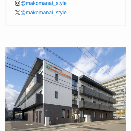
@makomanai_style
@makomanai_style