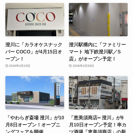
澄川に「カラオケスナック
澄川駅構内に「ファミリー
バー COCO」が4月15日オ
マート 地下鉄澄川駅／S
ープン！
店」がオープン予定！
2026年4月15日
2026年3月26日
「やわらぎ斎場 澄川」が10
「恵美須商店∞ 澄川」が9
月8日オープン！オープニ
月10日オープン予定！串カ
ングフェアを開催
ツ酒場「恵美須商店」の新