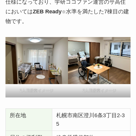
仕様になっており、学研ココファン運営のサ高住
においては
ZEB Ready
水準を満たした7棟目の建
※
物です。
1人用居室イメージ
2人用居室イメージ
所在地
札幌市南区澄川6条3丁目2-3
5