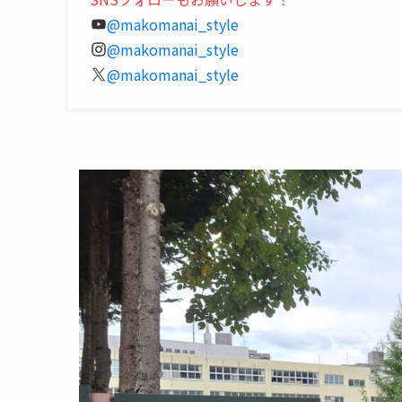
@makomanai_style
@makomanai_style
@makomanai_style