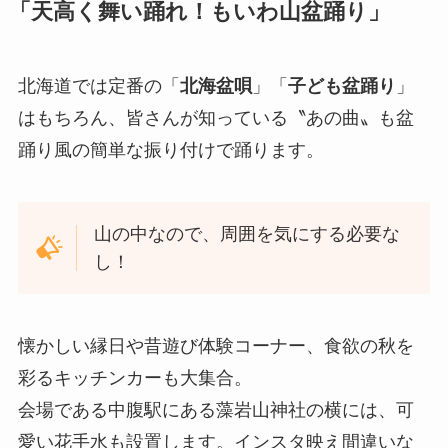
「天高く舞い踊れ！もいわ山盆踊り」
北海道では定番の「
北海盆唄
」「
子ども盆踊り
」
はもちろん、皆さんが知っている〝あの曲〟も盆
踊り風の簡単な振り付けで踊ります。
山の中なので、周囲を気にする必要な
し！
懐かしい縁日や昔遊び体験コーナー、食欲の秋を
彩るキッチンカーも大集合。
会場である中腹駅にある藻岩山神社の横には、可
愛い花手水も設置します。インスタ映え間違いな