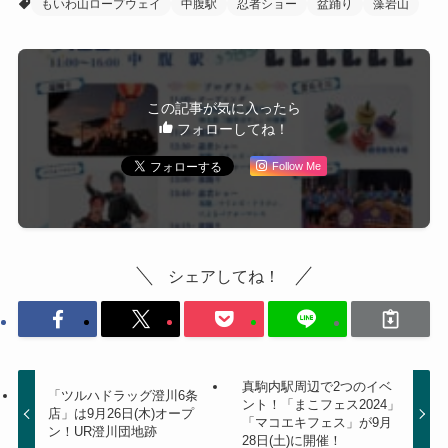
もいわ山ロープウェイ
中腹駅
忍者ショー
盆踊り
藻岩山
この記事が気に入ったら
フォローしてね！
Follow Me
シェアしてね！
真駒内駅周辺で2つのイベ
「ツルハドラッグ澄川6条
ント！「まこフェス2024」
店」は9月26日(木)オープ
「マコエキフェス」が9月
ン！UR澄川団地跡
28日(土)に開催！