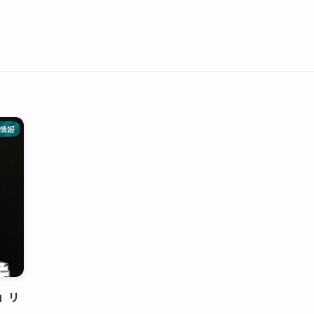
情報
」リ