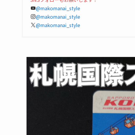
@makomanai_style
@makomanai_style
@makomanai_style