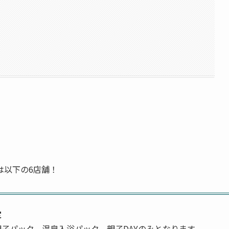
は以下の6店舗！
定
子パック、温泉入浴パック、親子DAYのみとなります。