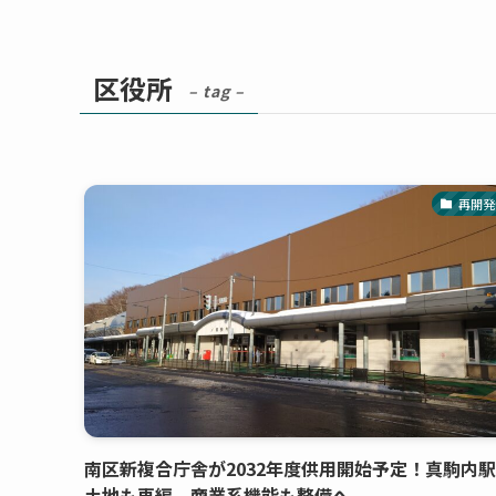
区役所
– tag –
再開発
南区新複合庁舎が2032年度供用開始予定！真駒内
土地も再編、商業系機能も整備へ