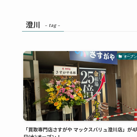
澄川
– tag –
オープン
「買取専門店さすがや マックスバリュ澄川店」が4月
日(水)オープン！