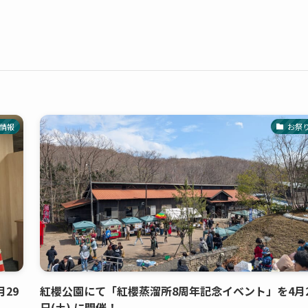
情報
お祭
29
紅櫻公園にて「紅櫻蒸溜所8周年記念イベント」を4月2
日(土) に開催！