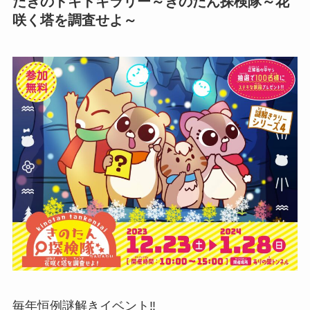
たきのドキドキラリー～きのたん探検隊～花
咲く塔を調査せよ～
毎年恒例謎解きイベント‼